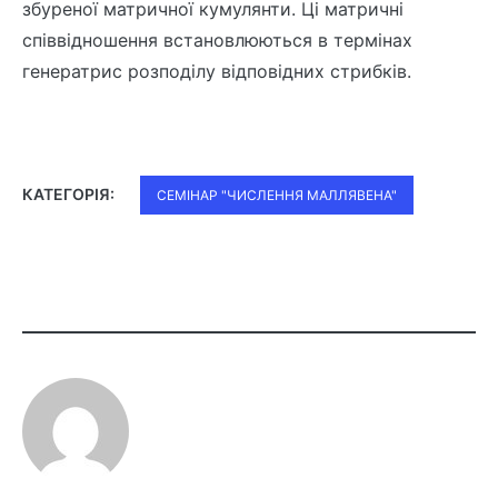
збуреної матричної кумулянти. Цi матричнi
спiввiдношення встановлюються в термiнах
генератрис розподiлу вiдповiдних стрибкiв.
КАТЕГОРІЯ:
СЕМІНАР "ЧИСЛЕННЯ МАЛЛЯВЕНА"