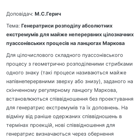
Доповідач:
М.С.Герич
Тема:
Генератриси розподілу абсолютних
екстремумів для майже неперервних цілозначних
пуассонівських процесів на ланцюгах Маркова
Для цiлочислового складного пуассонiвського
процесу з геометрично розподiленими стрибками
одного знаку (такi процеси називаються майже
напiвнеперервними зверху або знизу), заданого на
скiнченному регулярному ланцюгу Маркова,
встановлюються спiввiдношення без проектування
для генератрис екстремумiв та їх доповнень. На
вiдмiну вiд ранiше одержаних спiввiдношень в
термiнах проекцiй, новi спiввiдношення для
генератрис визначаються через обернення