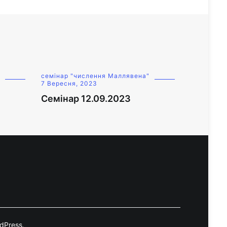
семінар "числення Маллявена"
7 Вересня, 2023
Семінар 12.09.2023
dPress
.