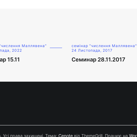
 "числення Маллявена"
семінар "числення Маллявена"
пада, 2022
24 Листопада, 2017
р 15.11
Семинар 28.11.2017
в
. Усі права захищені. Тема:
Cenote
від ThemeGrill. Працює на
Wor