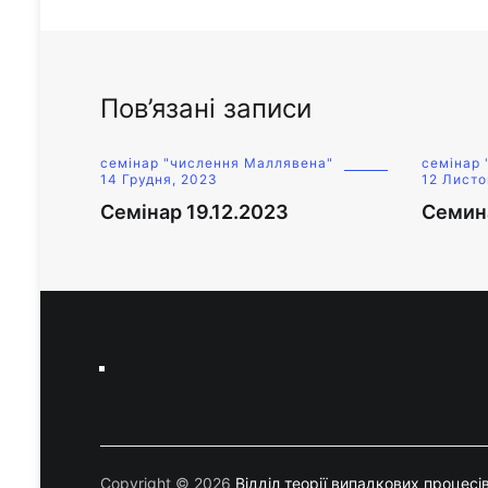
Пов’язані записи
семінар "числення Маллявена"
семінар
14 Грудня, 2023
12 Листо
Семінар 19.12.2023
Семина
Copyright © 2026
Відділ теорії випадкових процесі