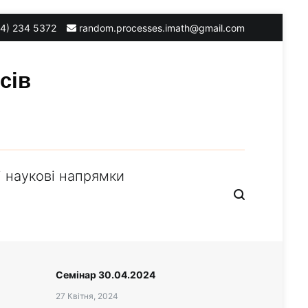
4) 234 5372
random.processes.imath@gmail.com
сів
 наукові напрямки
Семінар 30.04.2024
27 Квітня, 2024