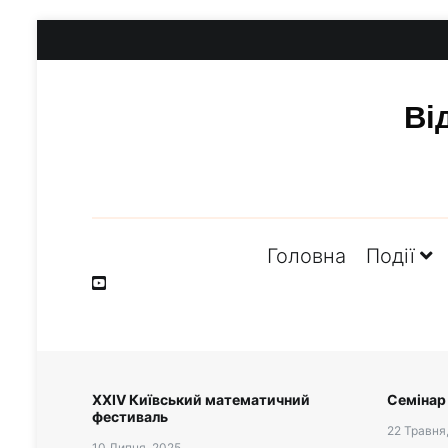
Перейти
до
вмісту
Ві
Головна
Події
XXIV Київський математичний
Семінар
фестиваль
22 Травня
10 Липня, 2025