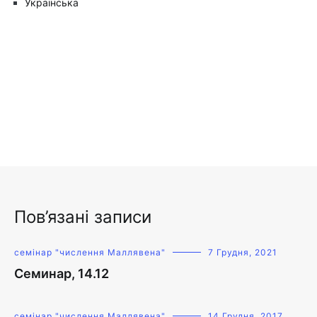
Українська
Пов’язані записи
семінар "числення Маллявена"
7 Грудня, 2021
Семинар, 14.12
семінар "числення Маллявена"
14 Грудня, 2017