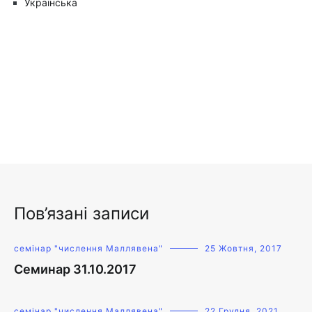
Українська
Пов’язані записи
семінар "числення Маллявена"
25 Жовтня, 2017
Семинар 31.10.2017
семінар "числення Маллявена"
22 Грудня, 2021