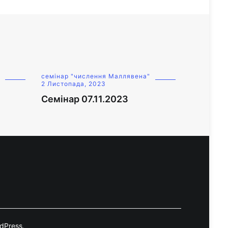
семінар "числення Маллявена"
2 Листопада, 2023
Семінар 07.11.2023
dPress
.