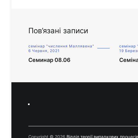
Пов’язані записи
семінар "числення Маллявена"
семінар
6 Червня, 2021
19 Берез
Семинар 08.06
Семіна
Copyright © 2026
Відділ теорії випадкових процесі