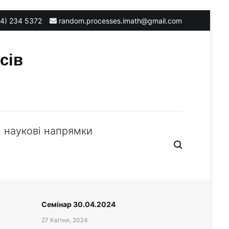
4) 234 5372
random.processes.imath@gmail.com
сів
 наукові напрямки
Семінар 30.04.2024
27 Квітня, 2024